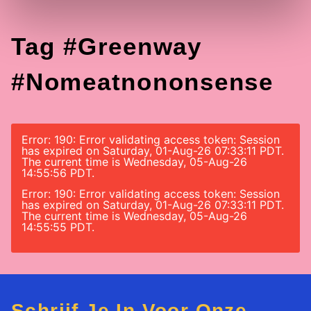
Tag #greenway
#nomeatnononsense
Error: 190: Error validating access token: Session
has expired on Saturday, 01-Aug-26 07:33:11 PDT.
The current time is Wednesday, 05-Aug-26
14:55:56 PDT.
Error: 190: Error validating access token: Session
has expired on Saturday, 01-Aug-26 07:33:11 PDT.
The current time is Wednesday, 05-Aug-26
14:55:55 PDT.
Schrijf Je In Voor Onze