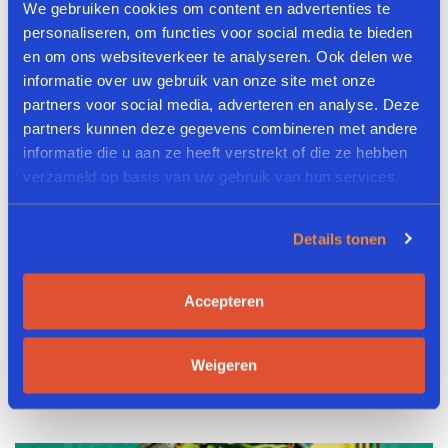
Greenway’s Ultimate BBQ
We gebruiken cookies om content en advertenties te
personaliseren, om functies voor social media te bieden
Sharing Plate
en om ons websiteverkeer te analyseren. Ook delen we
informatie over uw gebruik van onze site met onze
partners voor social media, adverteren en analyse. Deze
partners kunnen deze gegevens combineren met andere
informatie die u aan ze heeft verstrekt of die ze hebben
verzameld op basis van uw gebruik van hun services.
Details tonen
Accepteren
Crispy Drumz Oven
Weigeren
Traybake