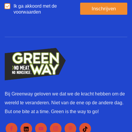
g
A
Ik ga akkoord met de
u
Inschrijven
k
voorwaarden
a
k
g
o
e
o
*
r
d
*
Bij Greenway geloven we dat we de kracht hebben om de
wereld te veranderen. Niet van de ene op de andere dag.
But one bite at a time. Green is the way to go!