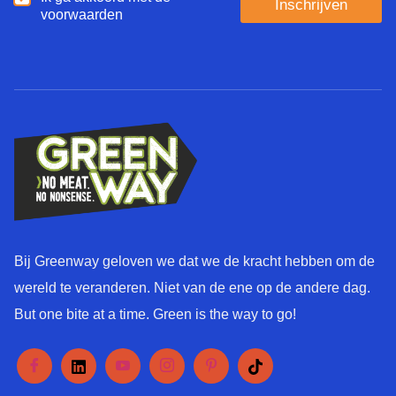
Inschrijven
k
voorwaarden
a
k
g
o
e
o
*
r
d
*
Bij Greenway geloven we dat we de kracht hebben om de
wereld te veranderen. Niet van de ene op de andere dag.
But one bite at a time. Green is the way to go!