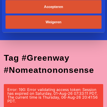
Accepteren
Weigeren
Tag #greenway
#nomeatnononsense
Error: 190: Error validating access token: Session
has expired on Saturday, 01-Aug-26 07:33:11 PDT.
The current time is Thursday, 06-Aug-26 20:41:56
PDT.