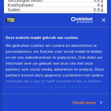
Verzadigde vetten
3,8 g
Koolhydraten
4 g
Suiker
0,9 g
Vezels
5,3 g
Eiwitten
14 g
Zout
1,1 g
RECEPT SUGGESTIES
Deze website maakt gebruik van cookies
We gebruiken cookies om content en advertenties te
Indian Massala
personaliseren, om functies voor social media te bieden
en om ons websiteverkeer te analyseren. Ook delen we
informatie over uw gebruik van onze site met onze
partners voor social media, adverteren en analyse. Deze
partners kunnen deze gegevens combineren met andere
Gehaktballetjes In
informatie die u aan ze heeft verstrekt of die ze hebben
Tomatensaus
verzameld op basis van uw gebruik van hun services.
Gevulde Tomaat
Details tonen