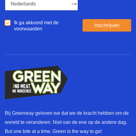
L
l
a
*
n
g
A
Ik ga akkoord met de
u
Inschrijven
k
voorwaarden
a
k
g
o
e
o
*
r
d
*
Bij Greenway geloven we dat we de kracht hebben om de
wereld te veranderen. Niet van de ene op de andere dag.
But one bite at a time. Green is the way to go!