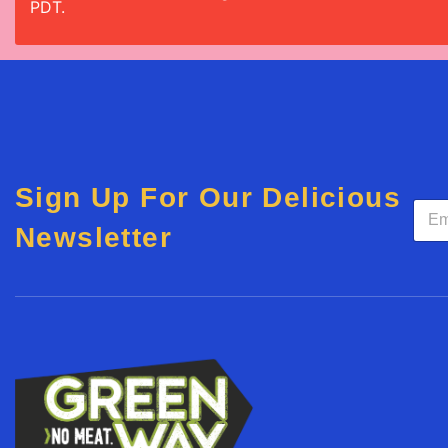
PDT.
Sign Up For Our Delicious
E
m
Newsletter
a
i
l
*