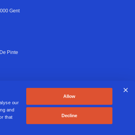
9000 Gent
 De Pinte
 Greenway Foods BE 0462 245 085
Allow
alyse our
ing and
Decline
r that