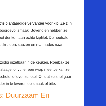
cte plantaardige vervanger voor kip. Ze zijn
 boordevol smaak. Bovendien hebben ze
oet denken aan echte kipfilet. De neutrale,
et kruiden, sauzen en marinades naar
lzijdig inzetbaar in de keuken. Roerbak ze
e slaatje, of vul er een wrap mee. Je kan ze
schotel of ovenschotel. Omdat ze snel gaar
nder in te leveren op smaak of bite.
es: Duurzaam En