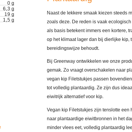
0 g
6,3 g
Naast de lekkere smaak kiezen steeds m
19 g
1,5 g
zoals deze. De reden is vaak ecologisch
als basis betekent immers een kortere, t
op het klimaat lager dan bij dierlijke kip, 
bereidingswijze behoudt.
Bij Greenway ontwikkelen we onze produ
gemak. Zo vraagt overschakelen naar pl
vegan kip Filetstukjes passen bovendien i
tot volledig plantaardig. Ze zijn dus idea
eiwitrijk alternatief voor kip.
Vegan kip Filetstukjes zijn tenslotte een
naar plantaardige eiwitbronnen in het da
ce
minder vlees eet, volledig plantaardig l