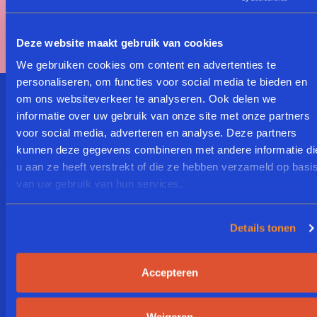
has expired on Saturday, 01-Aug-26 07:33:11 PDT.
The current time is Sunday, 09-Aug-26 05:34:24
PDT.
Deze website maakt gebruik van cookies
We gebruiken cookies om content en advertenties te
personaliseren, om functies voor social media te bieden en
om ons websiteverkeer te analyseren. Ook delen we
Schrijf Je In Voor Onze
informatie over uw gebruik van onze site met onze partners
voor social media, adverteren en analyse. Deze partners
Heerlijke Nieuwsbrief
kunnen deze gegevens combineren met andere informatie di
u aan ze heeft verstrekt of die ze hebben verzameld op basi
van uw gebruik van hun services.
E
P
E
m
h
m
a
o
a
i
n
Details tonen
i
l
e
L
l
L
P
a
*
a
h
Accepteren
n
n
o
g
g
n
A
Ik ga akkoord met de
u
Inschrijven
u
e
k
voorwaarden
a