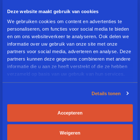
Deze website maakt gebruik van cookies
Schrijf Je In Voor Onze
We gebruiken cookies om content en advertenties te
Heerlijke Nieuwsbrief
personaliseren, om functies voor social media te bieden
en om ons websiteverkeer te analyseren. Ook delen we
informatie over uw gebruik van onze site met onze
partners voor social media, adverteren en analyse. Deze
E
partners kunnen deze gegevens combineren met andere
m
a
informatie die u aan ze heeft verstrekt of die ze hebben
i
verzameld op basis van uw gebruik van hun services.
L
l
a
*
n
Details tonen
g
A
Ik ga akkoord met de
u
Inschrijven
k
voorwaarden
a
k
g
Accepteren
o
e
o
*
r
Weigeren
d