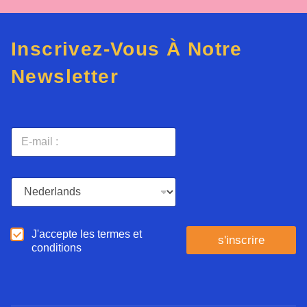
Inscrivez-Vous À Notre
Newsletter
E
-
m
a
L
i
a
l
n
*
g
D
J'accepte les termes et
u
s'inscrire
'
conditions
e
a
*
c
c
o