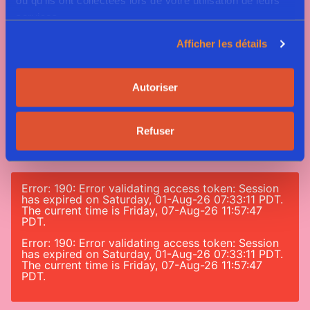
ou qu'ils ont collectées lors de votre utilisation de leurs
services.
Afficher les détails
Autoriser
Tag #greenway
#nomeatnononsense
Refuser
Error: 190: Error validating access token: Session
has expired on Saturday, 01-Aug-26 07:33:11 PDT.
The current time is Friday, 07-Aug-26 11:57:47
PDT.
Error: 190: Error validating access token: Session
has expired on Saturday, 01-Aug-26 07:33:11 PDT.
The current time is Friday, 07-Aug-26 11:57:47
PDT.