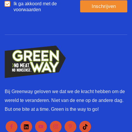
A
Ik ga akkoord met de
u
Inschrijven
k
voorwaarden
a
k
g
o
e
o
*
r
d
*
Bij Greenway geloven we dat we de kracht hebben om de
wereld te veranderen. Niet van de ene op de andere dag.
But one bite at a time. Green is the way to go!