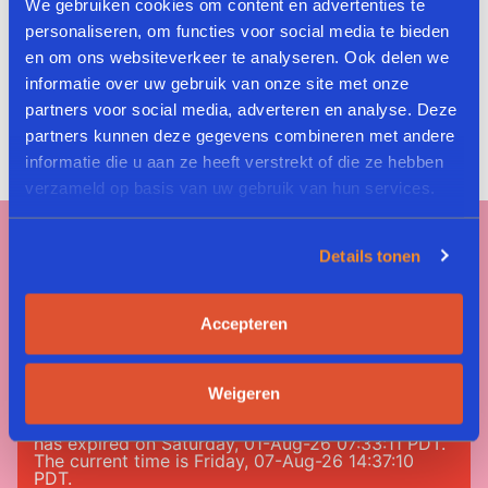
Bewaar mijn naam, e-mailadres en website in deze browser
We gebruiken cookies om content en advertenties te
voor de volgende keer wanneer ik een reactie plaats.
personaliseren, om functies voor social media te bieden
en om ons websiteverkeer te analyseren. Ook delen we
informatie over uw gebruik van onze site met onze
partners voor social media, adverteren en analyse. Deze
partners kunnen deze gegevens combineren met andere
informatie die u aan ze heeft verstrekt of die ze hebben
verzameld op basis van uw gebruik van hun services.
Details tonen
Tag #greenway
Accepteren
#nomeatnononsense
Weigeren
Error: 190: Error validating access token: Session
has expired on Saturday, 01-Aug-26 07:33:11 PDT.
The current time is Friday, 07-Aug-26 14:37:10
PDT.