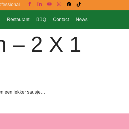
ofessional
Restaurant
BBQ
Contact
News
 – 2 X 1
 en een lekker sausje…