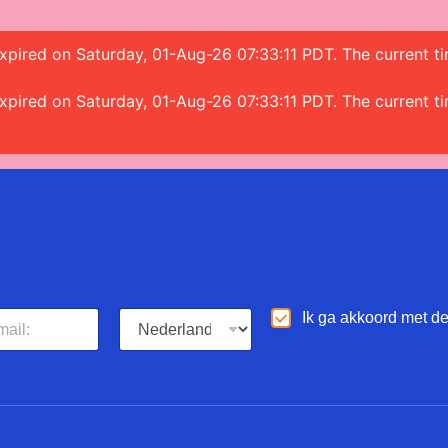
 expired on Saturday, 01-Aug-26 07:33:11 PDT. The current t
 expired on Saturday, 01-Aug-26 07:33:11 PDT. The current t
L
A
Ik ga akkoord met d
a
k
n
k
g
o
u
o
a
r
g
d