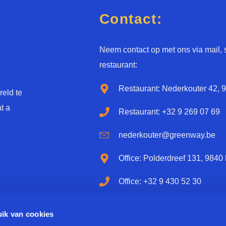
e
*
*
Contact:
Neem contact op met ons via mail, 
restaurant:
Restaurant: Nederkouter 42, 
eld te
t a
Restaurant: +32 9 269 07 69
nederkouter@greenway.be
Office: Polderdreef 131, 9840
Office: +32 9 430 52 30
nononsense@greenway.be
ik van cookies