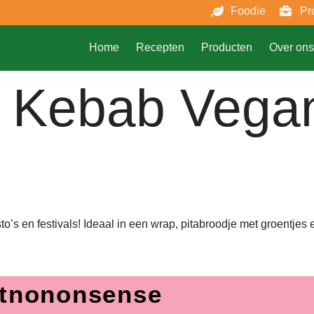
Foodie
Pr
Home
Recepten
Producten
Over ons
 Kebab Vegan
s en festivals! Ideaal in een wrap, pitabroodje met groentjes
tnononsense