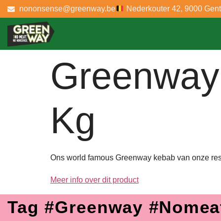
nononsense@greenway.be
Nederkouter 42, 9000 Gent
Greenway
Kg
Ons world famous Greenway kebab van onze resto’
Meer info over dit product
Tag #greenway #nomea