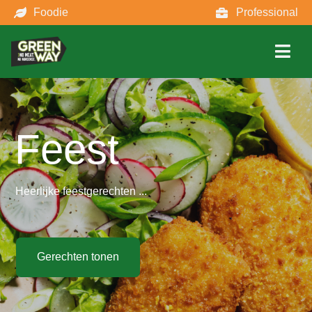
Foodie
Professional
Feest
Heerlijke feestgerechten ...
Gerechten tonen