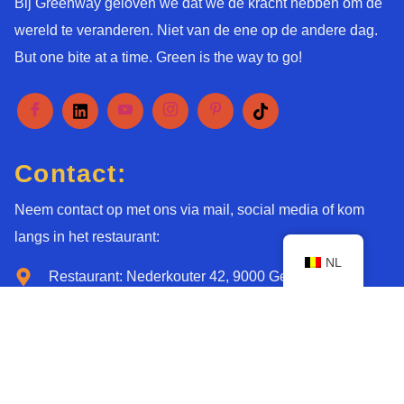
Bij Greenway geloven we dat we de kracht hebben om de
wereld te veranderen. Niet van de ene op de andere dag.
But one bite at a time. Green is the way to go!
Contact:
Neem contact op met ons via mail, social media of kom
langs in het restaurant:
NL
Restaurant: Nederkouter 42, 9000 Gent
Restaurant: +32 9 269 07 69
nederkouter@greenway.be
Office: Polderdreef 131, 9840 De Pinte