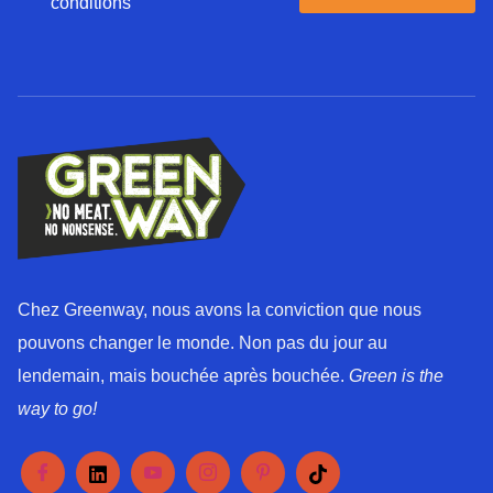
'
conditions
e
a
*
c
c
o
r
d
*
Chez Greenway, nous avons la conviction que nous
pouvons changer le monde. Non pas du jour au
lendemain, mais bouchée après bouchée.
Green is the
way to go!