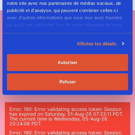
notre site avec nos partenaires de médias sociaux, de
publicité et d'analyse, qui peuvent combiner celles-ci
avec d'autres informations que vous leur avez fournies
ou qu'ils ont collectées lors de votre utilisation de leurs
services.
Afficher les détails
Autoriser
Tag #greenway
#nomeatnononsense
Refuser
Error: 190: Error validating access token: Session
has expired on Saturday, 01-Aug-26 07:33:11 PDT.
The current time is Wednesday, 05-Aug-26
20:24:08 PDT.
Error: 190: Error validating access token: Session