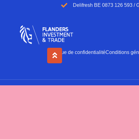
Delifresh BE 0873 126 593 /
Politique de confidentialité
Conditions géné