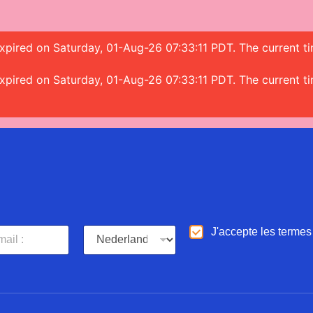
 expired on Saturday, 01-Aug-26 07:33:11 PDT. The current 
 expired on Saturday, 01-Aug-26 07:33:11 PDT. The current 
L
D
J'accepte les termes
a
'
n
a
g
c
u
c
e
o
*
r