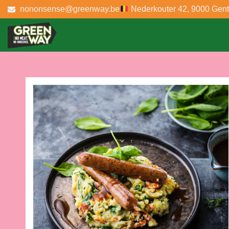
nononsense@greenway.be
Nederkouter 42, 9000 Gent