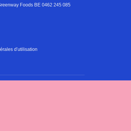
 Greenway Foods BE 0462 245 085
rales d'utilisation