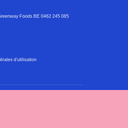
 Greenway Foods BE 0462 245 085
rales d'utilisation