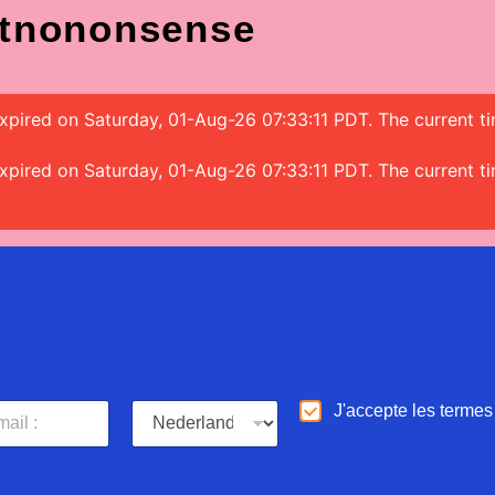
tnononsense
 expired on Saturday, 01-Aug-26 07:33:11 PDT. The current t
 expired on Saturday, 01-Aug-26 07:33:11 PDT. The current t
L
D
J'accepte les termes
a
'
n
a
g
c
u
c