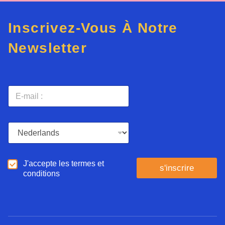
Inscrivez-Vous À Notre
Newsletter
E
-
m
a
L
i
a
l
n
*
g
D
J'accepte les termes et
u
s'inscrire
'
conditions
e
a
*
c
c
o
r