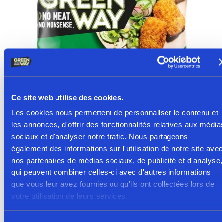
Ce site web utilise des cookies.
Les cookies nous permettent de personnaliser le contenu et
Dites Cheezz ! Fromage végétal à base de pommes de terre
les annonces, d'offrir des fonctionnalités relatives aux média
Le légume dans toute sa splendeur ! Pré-frites et prêtes à
sociaux et d'analyser notre trafic. Nous partageons
passer au four Polyvalent comme snack et composant de
également des informations sur l'utilisation de notre site ave
repas Individuellement surgelé +/- 15 croquettes de +/- 70 g /
nos partenaires de médias sociaux, de publicité et d'analyse
qui peuvent combiner celles-ci avec d'autres informations
sac de 1,05 kg Production locale et ingrédients Belle forme
que vous leur avez fournies ou qu'ils ont collectées lors de
artisanale Toute l'info sur PS in Foodservice
votre utilisation de leurs services.
Tenders Croustillants "Just Like