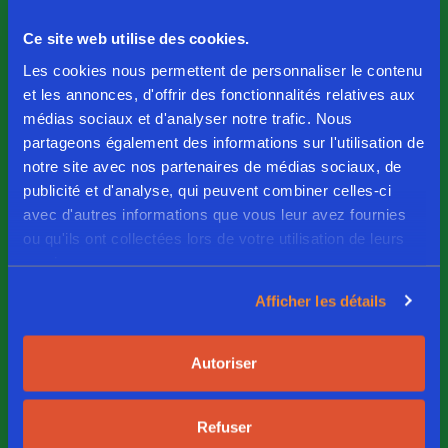
invétéré, ce fut une véritable révélation. C'est
Ce site web utilise des cookies.
ainsi qu'est née l'idée de lancer un concept
Les cookies nous permettent de personnaliser le contenu
végétarien en Belgique, histoire de convaincre
et les annonces, d'offrir des fonctionnalités relatives aux
le plus de personnes possible que la cuisine
médias sociaux et d'analyser notre trafic. Nous
partageons également des informations sur l'utilisation de
végétarienne peut être étonnamment délicieuse.
notre site avec nos partenaires de médias sociaux, de
Greenway Gand a ouvert ses portes au début de
publicité et d'analyse, qui peuvent combiner celles-ci
l'année 1998 et a connu un succès immédiat !
avec d'autres informations que vous leur avez fournies
ou qu'ils ont collectées lors de votre utilisation de leurs
Vous trouverez Greenway dans les
services.
supermarchés avec des produits plant-based
Afficher les détails
étonnamment savoureux, dans le secteur de la
restauration et, pendant l'été, sur les stands de
Autoriser
restauration des grands festivals de musique en
Belgique.
Refuser
En savoir plus sur nous