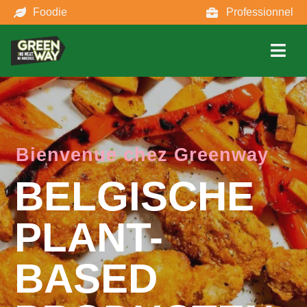
Foodie
Professionnel
Bienvenue chez Greenway
NO MEAT
NO
NONSENSE