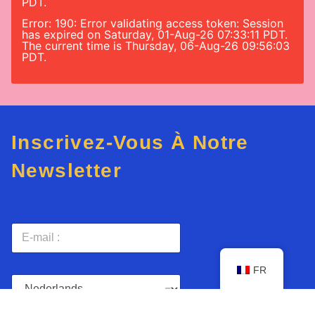
PDT.
Error: 190: Error validating access token: Session
has expired on Saturday, 01-Aug-26 07:33:11 PDT.
The current time is Thursday, 06-Aug-26 09:56:03
PDT.
Inscrivez-Vous À Notre
Newsletter
E
-
m
a
FR
L
i
a
l
n
*